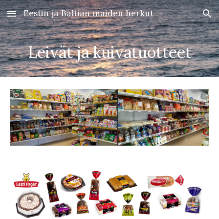
Eestin ja Baltian maiden herkut
Skip to main content
Skip to navigation
Leivät ja kuivatuotteet