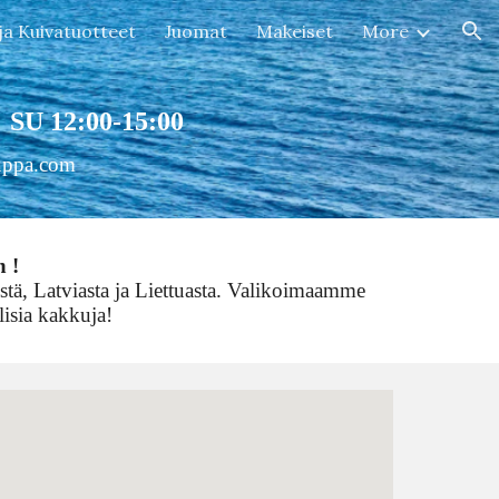
 ja Kuivatuotteet
Juomat
Makeiset
More
ion
SU 12:00-15:00
uppa.com
n !
tistä, Latviasta ja Liettuasta. Valikoimaamme
lisia kakkuja!