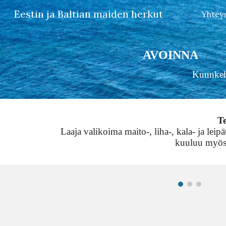
Eestin ja Baltian maiden herkut
Yhtey
Sk
AVOINNA MA-
Kuunke
Te
Laaja valikoima maito-, liha-, kala- ja leip
kuuluu myös p