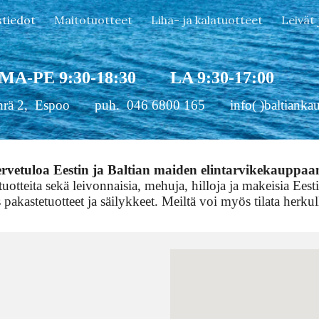
stiedot
Maitotuotteet
Liha- ja kalatuotteet
Leivät
ip to main content
Skip to navigat
PE 9:30-18:30 LA 9:30-17:00
hrä 2, Espoo puh
.
046 6800 165 info( )baltianka
rvetuloa Eestin ja Baltian maiden elintarvikekauppaa
ätuotteita sekä leivonnaisia, mehuja, hilloja ja makeisia Ees
akastetuotteet ja säilykkeet. Meiltä voi myös tilata herkul